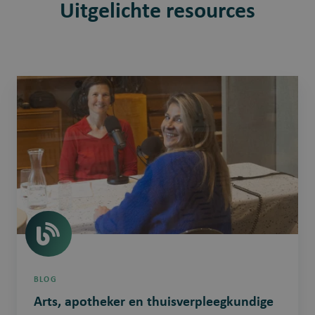
Uitgelichte resources
Arts,
apotheker
en
thuisverpleegkundige
in
één
systeem
rond
medicatie
BLOG
Arts, apotheker en thuisverpleegkundige