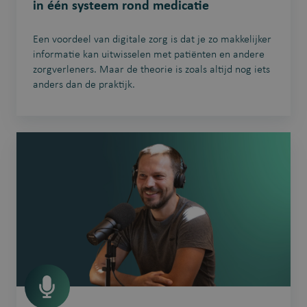
in één systeem rond medicatie
Een voordeel van digitale zorg is dat je zo makkelijker
informatie kan uitwisselen met patiënten en andere
zorgverleners. Maar de theorie is zoals altijd nog iets
anders dan de praktijk.
#6
Het
wijkgezondheids-
centrum,
schoolvoorbeeld
van
preventieve
zorg?