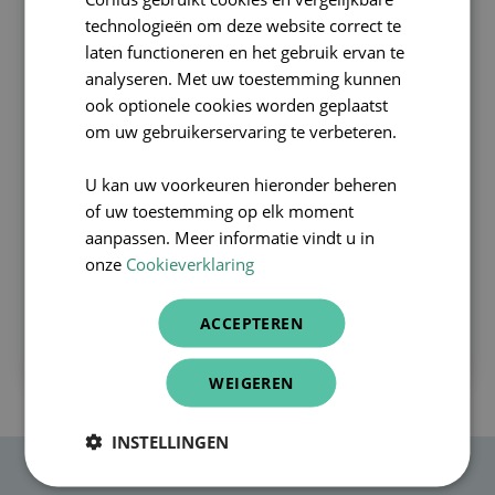
technologieën om deze website correct te
FRENCH
laten functioneren en het gebruik ervan te
ENGLISH
analyseren. Met uw toestemming kunnen
ook optionele cookies worden geplaatst
VIDEO
om uw gebruikerservaring te verbeteren.
Zet AI de zorgsector op zijn kop?
U kan uw voorkeuren hieronder beheren
Zet AI de zorgsector op zijn kop? In de derde
of uw toestemming op elk moment
aflevering van ‘Stemmen tot zorgen’ hebben we het
aanpassen. Meer informatie vindt u in
over de enorme impact die artificiële intelligentie
onze
Cookieverklaring
maakt in de zorgsector, maar ook de uitdagingen die
erbij komen kijken. Deze 4 experts delen vandaag hun
ACCEPTEREN
mening.
WEIGEREN
INSTELLINGEN