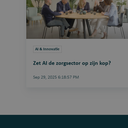
op
zijn
kop?
AI & Innovatie
Zet AI de zorgsector op zijn kop?
Sep 29, 2025 6:18:57 PM