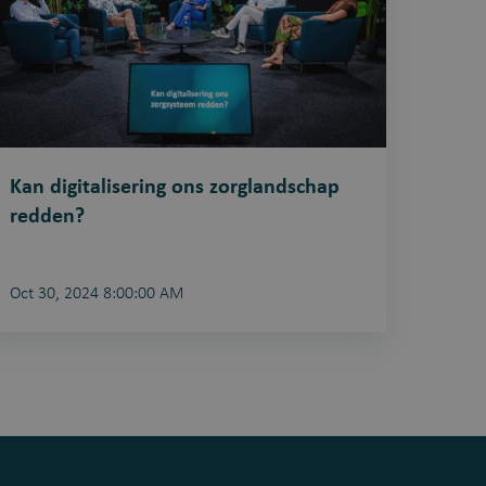
edden?
Kan digitalisering ons zorglandschap
redden?
Oct 30, 2024 8:00:00 AM