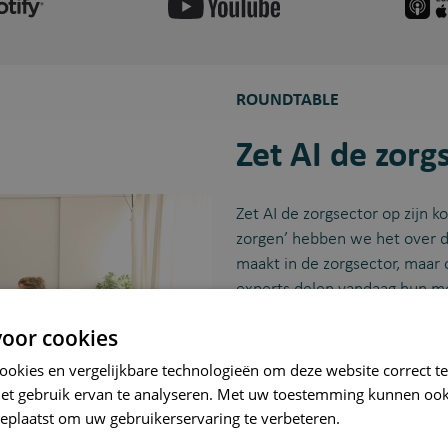
ROUNDTABLE
Zet AI de zorg
Zet AI de zorgsector op zijn 
zorgen’ hebben we het over de
maakt in de zorgsector, maar 
experts delen vandaag hun m
oor cookies
Gasten in deze aflevering:
cookies en vergelijkbare technologieën om deze website correct te
Ann Dierickx
(Advocaat 
het gebruik ervan te analyseren. Met uw toestemming kunnen ook
recht)
eplaatst om uw gebruikerservaring te verbeteren.
Siegfried Van Eygen
(Hui