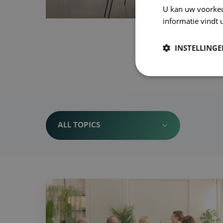
U kan uw voorke
informatie vindt 
INSTELLING
ALL TOPICS
Zet
AI
de
zorgsector