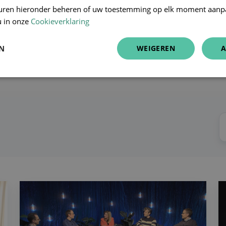
Domus Medica)
uren hieronder beheren of uw toestemming op elk moment aanp
Andries Clinckaert
(Mede
u in onze
Cookieverklaring
Louis Verdonckt
(Mede-o
EN
WEIGEREN
A
Meer lezen →
Is
K
preventie
di
de
o
reddingsboei
z