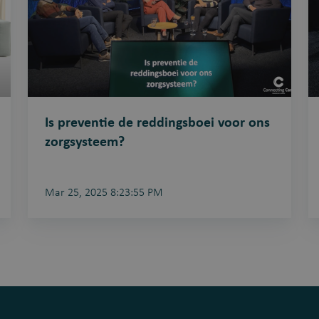
voor
r
ons
zorgsysteem?
Is preventie de reddingsboei voor ons
zorgsysteem?
Mar 25, 2025 8:23:55 PM