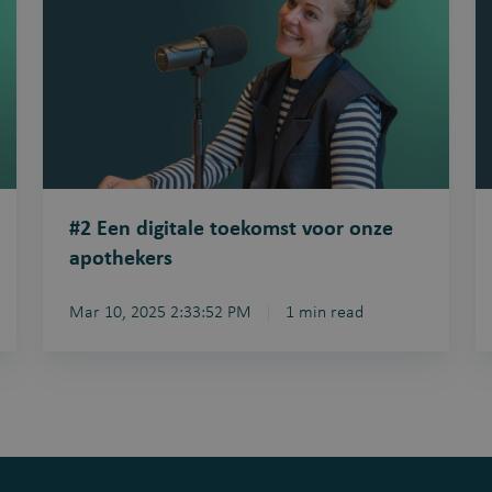
digitale
in
toekomst
d
voor
hu
onze
apothekers
#2 Een digitale toekomst voor onze
apothekers
Mar 10, 2025 2:33:52 PM
1 min read