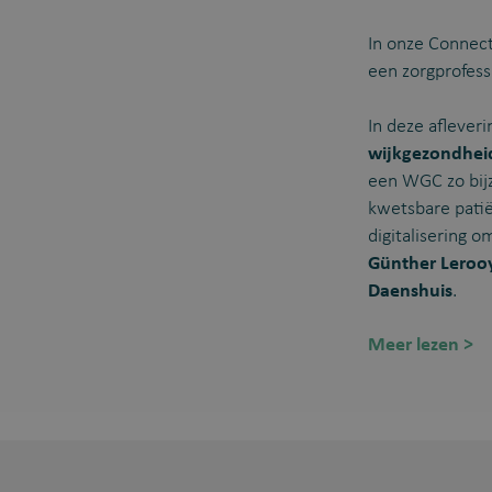
In onze Connec
een zorgprofessi
In deze aflever
wijkgezondhei
een WGC zo bij
kwetsbare patië
digitalisering 
Günther Lerooy
Daenshuis
.
Meer lezen >