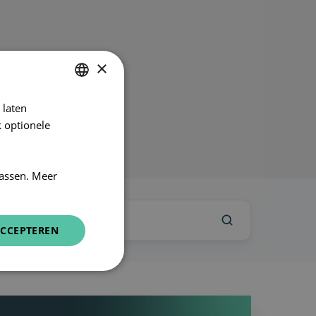
odcastkanaal
×
 laten
DUTCH
 optionele
FRENCH
ENGLISH
assen. Meer
CCEPTEREN
4