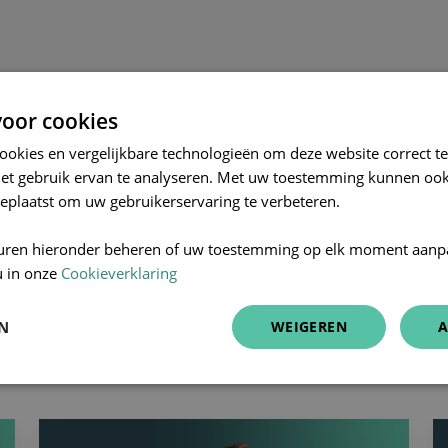
e hieronder
op de Connecting Care podcast via je favoriete p
oor cookies
cookies en vergelijkbare technologieën om deze website correct te
het gebruik ervan te analyseren. Met uw toestemming kunnen ook
eplaatst om uw gebruikerservaring te verbeteren.
uren hieronder beheren of uw toestemming op elk moment aanp
u in onze
Cookieverklaring
EN
WEIGEREN
A
#5
#