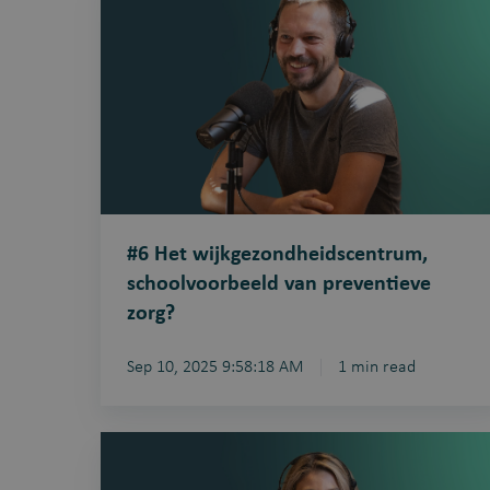
Het
wijkgezondheidscentrum,
schoolvoorbeeld
van
preventieve
zorg?
#6 Het wijkgezondheidscentrum,
schoolvoorbeeld van preventieve
zorg?
Sep 10, 2025 9:58:18 AM
1 min read
#3
Digitale