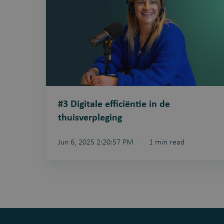
efficiëntie
in
de
thuisverpleging
#3 Digitale efficiëntie in de
thuisverpleging
Jun 6, 2025 2:20:57 PM
1 min read