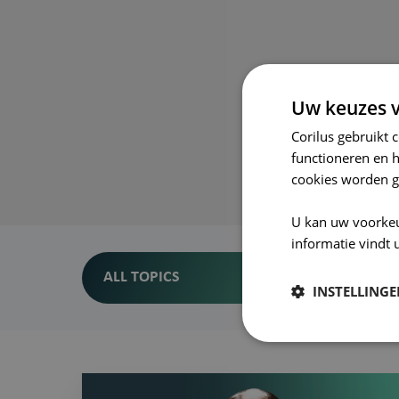
Abonneer j
Uw keuzes v
Corilus gebruikt 
functioneren en 
cookies worden g
U kan uw voorke
informatie vindt 
ALL TOPICS
INSTELLING
#6