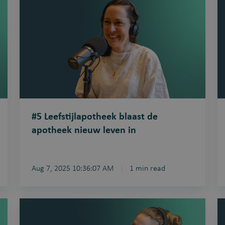
Leefstijlapotheek
P
blaast
z
de
in
apotheek
d
nieuw
ki
leven
in
#5 Leefstijlapotheek blaast de
apotheek nieuw leven in
Aug 7, 2025 10:36:07 AM
1 min read
#2
#
Een
Di