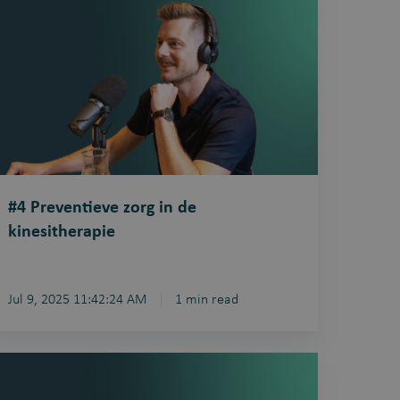
reventieve
org
e
nesitherapie
#4 Preventieve zorg in de
kinesitherapie
Jul 9, 2025 11:42:24 AM
1 min read
1
gitalisering