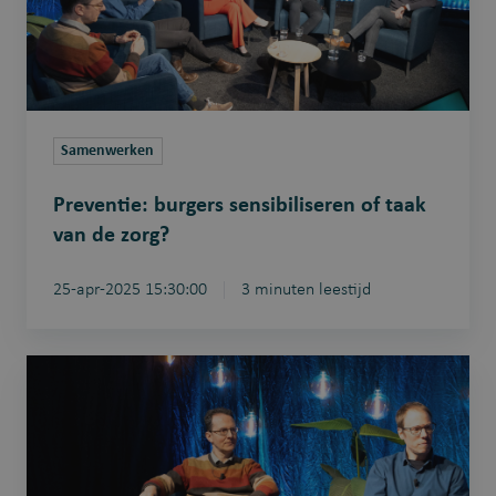
van
de
zorg?
Samenwerken
Preventie: burgers sensibiliseren of taak
van de zorg?
25-apr-2025 15:30:00
3 minuten leestijd
Financiering
van
preventie:
van
kost