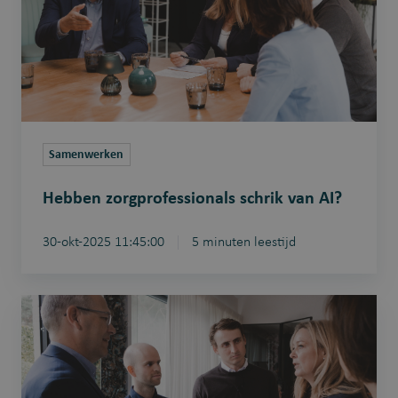
AI?
Samenwerken
Hebben zorgprofessionals schrik van AI?
30-okt-2025 11:45:00
5 minuten leestijd
Houdt
wetgeving
AI
in
de