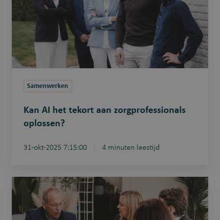
tekort
aan
zorgprofessionals
oplossen?
Samenwerken
Kan AI het tekort aan zorgprofessionals
oplossen?
31-okt-2025 7:15:00
4 minuten leestijd
Hebben
zorgprofessionals
schrik
van