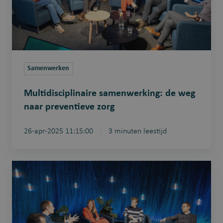
preventieve
zorg
Samenwerken
Multidisciplinaire samenwerking: de weg
naar preventieve zorg
26-apr-2025 11:15:00
3 minuten leestijd
Preventie:
burgers
sensibiliseren
of
taak