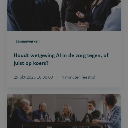
zorg
tegen,
of
juist
op
koers?
Samenwerken
Houdt wetgeving AI in de zorg tegen, of
juist op koers?
29-okt-2025 16:30:00
4 minuten leestijd
Zijn
patiënten
klaar
voor
AI