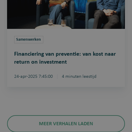
naar
return
on
investment
Samenwerken
Financiering van preventie: van kost naar
return on investment
24-apr-2025 7:45:00
4 minuten leestijd
MEER VERHALEN LADEN