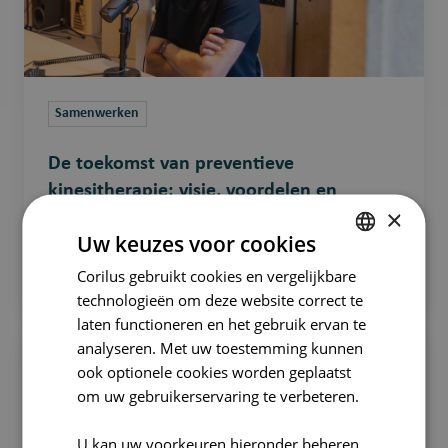
voordelen
en
uitdagingen
Samenwerken
De toekomst van preventieve
kinesitherapie: visie, voordelen en
×
uitdagingen
Uw keuzes voor cookies
9-jul-2025 11:00:00
4 minuten leestijd
Corilus gebruikt cookies en vergelijkbare
DUTCH
technologieën om deze website correct te
FRENCH
laten functioneren en het gebruik ervan te
Hoe
ENGLISH
analyseren. Met uw toestemming kunnen
kunnen
ook optionele cookies worden geplaatst
digitale
om uw gebruikerservaring te verbeteren.
tools
preventieve
U kan uw voorkeuren hieronder beheren