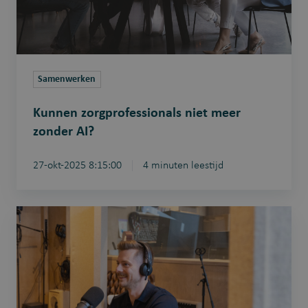
Samenwerken
Kunnen zorgprofessionals niet meer
zonder AI?
27-okt-2025 8:15:00
4 minuten leestijd
De
toekomst
van
preventieve
kinesitherapie:
visie,