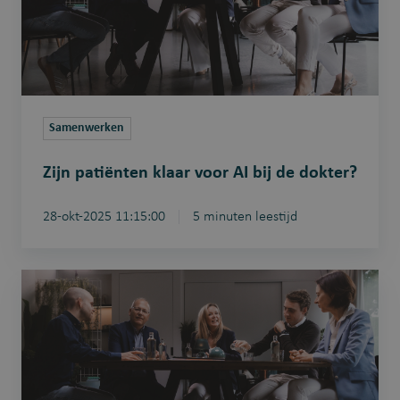
bij
de
dokter?
Samenwerken
Zijn patiënten klaar voor AI bij de dokter?
28-okt-2025 11:15:00
5 minuten leestijd
Kunnen
zorgprofessionals
niet
meer
zonder
AI?