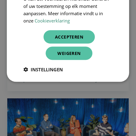
zorg
of uw toestemming op elk moment
boosten?
aanpassen. Meer informatie vindt u in
onze
Cookieverklaring
ACCEPTEREN
Samenwerken
WEIGEREN
Hoe kunnen digitale tools preventieve
zorg boosten?
INSTELLINGEN
28-apr-2025 9:15:00
3 minuten leestijd
Multidisciplinaire
samenwerking:
de
weg
naar