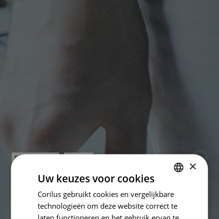
Samenwerken
Insights
×
Uw keuzes voor cookies
Houdt wetgeving AI
Corilus gebruikt cookies en vergelijkbare
DUTCH
in de zorg tegen, of
technologieën om deze website correct te
FRENCH
laten functioneren en het gebruik ervan te