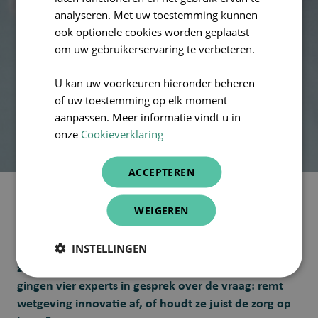
ENGLISH
juist op koers?
analyseren. Met uw toestemming kunnen
ook optionele cookies worden geplaatst
om uw gebruikerservaring te verbeteren.
door
Frederik De Schrijver
U kan uw voorkeuren hieronder beheren
4 minuten leestijd
29-okt-2025 16:30:00
of uw toestemming op elk moment
aanpassen. Meer informatie vindt u in
onze
Cookieverklaring
ACCEPTEREN
WEIGEREN
AI belooft de zorg slimmer en menselijker te maken.
Maar wie innoveert, botst al snel op een kluwen aan
INSTELLINGEN
regels. GDPR, AI Act, MDR ... de afkortingen stapelen
zich op. In deze aflevering van ‘Stemmen tot zorgen’
gingen vier experts in gesprek over de vraag: remt
wetgeving innovatie af, of houdt ze juist de zorg op