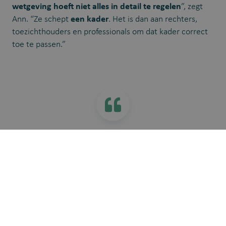
wetgeving hoeft niet alles in detail te regelen
”, zegt
Ann. “Ze schept
een kader
. Het is dan aan rechters,
toezichthouders en professionals om dat kader correct
toe te passen.”
“We moeten niet bang zijn voor
aansprakelijkheid. Artsen hebben nog
altijd hun buikgevoel. Ze herkennen
snel wanneer een systeem fout zit.”