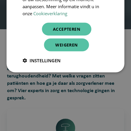
aanpassen. Meer informatie vindt u in
onze
Cookieverklaring
ACCEPTEREN
WEIGEREN
AI kan het leven van zorgprofessionals heel wat
eenvoudiger maken. Maar hoe kijken patiënten naar
INSTELLINGEN
die evolutie? Zijn ze klaar om AI bij de dokter te
omarmen of overheerst toch nog
terughoudendheid? Met welke vragen zitten
patiënten en hoe ga je daar als zorgverlener mee
om? Vier experts in zorg en technologie gingen in
gesprek.