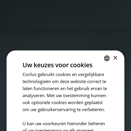
×
Uw keuzes voor cookies
Samenwerken
Insights
Corilus gebruikt cookies en vergelijkbare
DUTCH
Zijn patiënten klaar
technologieën om deze website correct te
FRENCH
laten functioneren en het gebruik ervan te
ENGLISH
voor AI bij de dokter?
analyseren. Met uw toestemming kunnen
ook optionele cookies worden geplaatst
om uw gebruikerservaring te verbeteren.
door
Frederik De Schrijver
U kan uw voorkeuren hieronder beheren
5 minuten leestijd
28-okt-2025 11:15:00
of uw toestemming op elk moment