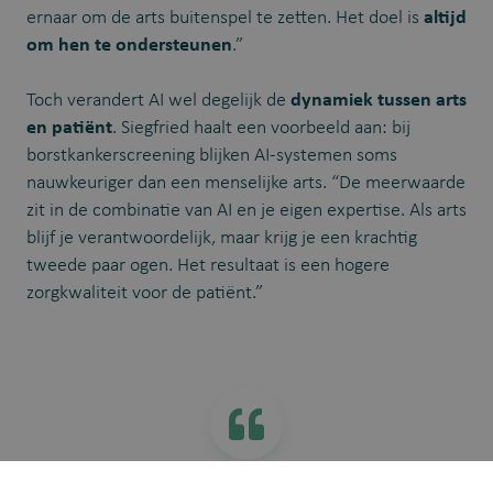
ernaar om de arts buitenspel te zetten. Het doel is
altijd
om hen te ondersteunen
.”
Toch verandert AI wel degelijk de
dynamiek tussen arts
en patiënt
. Siegfried haalt een voorbeeld aan: bij
borstkankerscreening blijken AI-systemen soms
nauwkeuriger dan een menselijke arts. “
De meerwaarde
zit in de combinatie van AI en je eigen expertise.
Als arts
blijf je verantwoordelijk, maar krijg je een krachtig
tweede paar ogen. Het resultaat is een hogere
zorgkwaliteit voor de patiënt.”