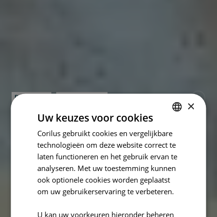
Patiëntdata
Efficiënt beheer
×
Uw keuzes voor cookies
Leefstijlapotheek:
Corilus gebruikt cookies en vergelijkbare
DUTCH
een frisse wind in de
technologieën om deze website correct te
FRENCH
laten functioneren en het gebruik ervan te
ENGLISH
farmacie
analyseren. Met uw toestemming kunnen
ook optionele cookies worden geplaatst
om uw gebruikerservaring te verbeteren.
door
Frederik De Schrijver
U kan uw voorkeuren hieronder beheren