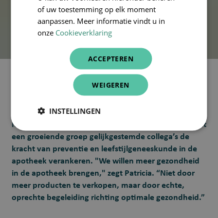
5 minuten leestijd
7-aug-2025 10:59:56
of uw toestemming op elk moment
aanpassen. Meer informatie vindt u in
onze
Cookieverklaring
ACCEPTEREN
WEIGEREN
In een sector waar de klassieke rol van de apotheker
vaak beperkt blijft tot medicatieverstrekking, kiest
INSTELLINGEN
Patricia Carpentier resoluut voor een andere koers.
Met het initiatief 'leefstijlapotheek' wil ze samen met
een groeiende groep gelijkgestemde collega’s de
kracht van preventie en leefstijlgeneeskunde in de
apotheek verankeren. "We willen meer gezondheid
in de apotheek brengen," zegt Patricia. “Niet door
meer producten te verkopen, maar door echte,
oprechte begeleiding richting optimale gezondheid.”