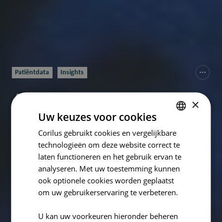
Patiëntdata
Insights
Arts, apotheker en
×
Uw keuzes voor cookies
thuisverpleegkundige
Corilus gebruikt cookies en vergelijkbare
DUTCH
in één systeem rond
technologieën om deze website correct te
FRENCH
laten functioneren en het gebruik ervan te
ENGLISH
medicatie
analyseren. Met uw toestemming kunnen
ook optionele cookies worden geplaatst
om uw gebruikerservaring te verbeteren.
door
Frederik De Schrijver
U kan uw voorkeuren hieronder beheren
5 minuten leestijd
10-jun-2025 12:15:00