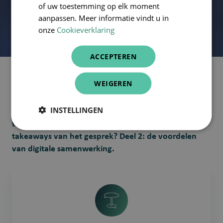
of uw toestemming op elk moment
aanpassen. Meer informatie vindt u in
onze
Cookieverklaring
ACCEPTEREN
WEIGEREN
In de Connecting Care-podcast praten we elke
maand met een zorgprofessional over digitalisering
INSTELLINGEN
in zijn of haar job. In deze aflevering praten we met
thuisverpleegkundige Saida Qnioun. Wat zijn de
takeaways van het gesprek? Deel 2: de voordelen
van digitale samenwerking.