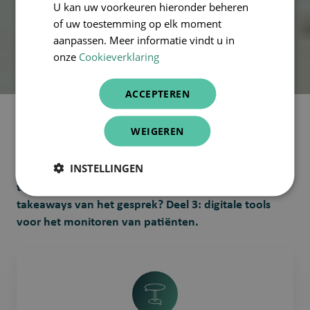
U kan uw voorkeuren hieronder beheren
8 minuten leestijd
11-jun-2025 9:30:00
of uw toestemming op elk moment
aanpassen. Meer informatie vindt u in
onze
Cookieverklaring
ACCEPTEREN
WEIGEREN
In de Connecting Care-podcast praten we elke
maand met een zorgprofessional over digitalisering
INSTELLINGEN
in zijn of haar job. In deze aflevering praten we met
thuisverpleegkundige Saida Qnioun. Wat zijn de
takeaways van het gesprek? Deel 3: digitale tools
voor het monitoren van patiënten.