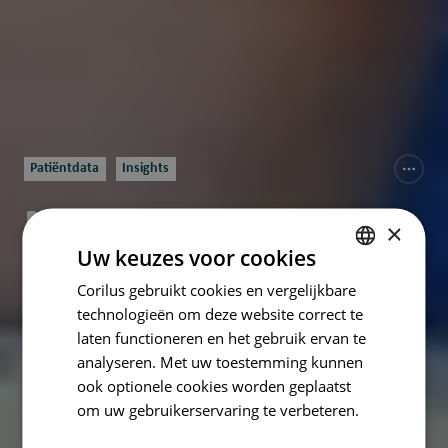
Patiëntdata
Insights
Makkelijker indien
×
Uw keuzes voor cookies
een sensor de
Corilus gebruikt cookies en vergelijkbare
DUTCH
waarden automatich
technologieën om deze website correct te
FRENCH
laten functioneren en het gebruik ervan te
ENGLISH
doorstuurt
analyseren. Met uw toestemming kunnen
ook optionele cookies worden geplaatst
om uw gebruikerservaring te verbeteren.
door
Frederik De Schrijver